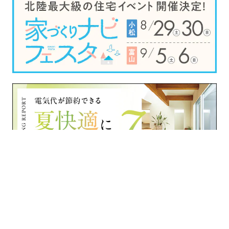
›
›
›
›
家づくりナビ
石川県
住宅会社一覧
家元
建築実例一覧