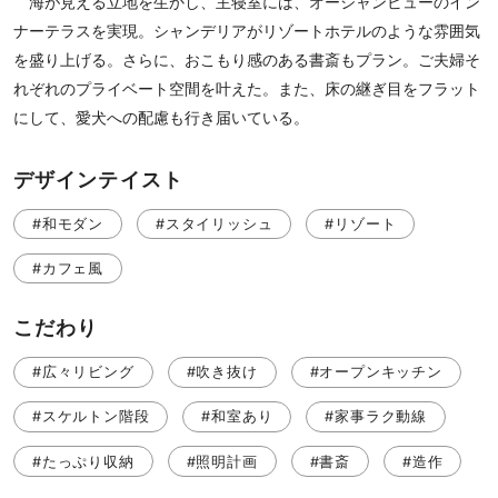
海が見える立地を生かし、主寝室には、オーシャンビューのイン
ナーテラスを実現。シャンデリアがリゾートホテルのような雰囲気
を盛り上げる。さらに、おこもり感のある書斎もプラン。ご夫婦そ
れぞれのプライベート空間を叶えた。また、床の継ぎ目をフラット
にして、愛犬への配慮も行き届いている。
デザインテイスト
#和モダン
#スタイリッシュ
#リゾート
#カフェ風
こだわり
#広々リビング
#吹き抜け
#オープンキッチン
#スケルトン階段
#和室あり
#家事ラク動線
#たっぷり収納
#照明計画
#書斎
#造作