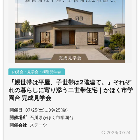
内見会・見学会・構造見学会
『親世帯は平屋、子世帯は2階建て。』それぞ
れの暮らしに寄り添う二世帯住宅｜かほく市学
園台 完成見学会
開催日
07/25(土)...09/25(金)
開催場所
石川県かほく市学園台
開催会社
ステーツ
2026/07/24