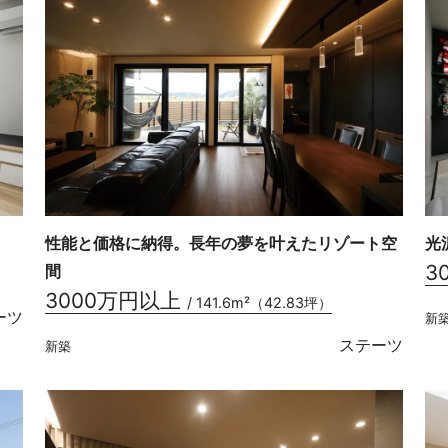
性能と価格に納得。長年の夢を叶えたリゾート空
光
3
間
3000万円以上
/ 141.6m²（42.83坪）
ーツ
新
ステーツ
新築