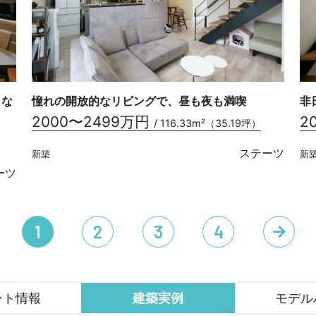
」な
憧れの開放的なリビングで、昼も夜も満喫
非
2000〜2499万円
2
/ 116.33m²（35.19坪）
ステーツ
新築
新
ーツ
1
2
3
4
ント情報
建築実例
モデル