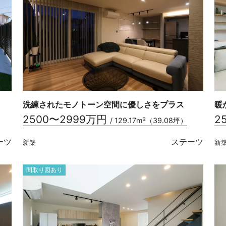
洗練されたモノトーン空間に優しさをプラス
暖
2500〜2999万円
2
/ 129.17m²（39.08坪）
ーツ
ステーツ
新築
新
間取り図あり