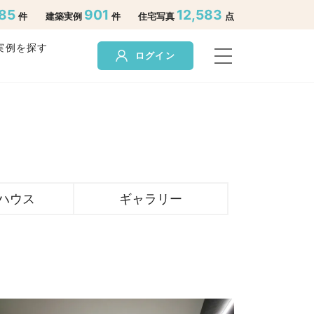
85
901
12,583
件
建築実例
件
住宅写真
点
実例を探す
ログイン
ハウス
ギャラリー