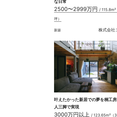
な日常
2500〜2999万円
/ 115.8m
坪）
株式会社
新築
叶えたかった新居での夢を桐工房
人三脚で実現
3000万円以上
/ 123.65m²（