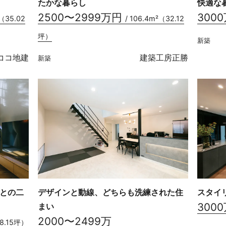
たかな暮らし
快適な
2500〜2999万円
300
²（35.02
/ 106.4m²（32.12
坪）
新築
ココ地建
建築工房正勝
新築
との二
デザインと動線、どちらも洗練された住
スタイ
300
まい
2000〜2499万
38.15坪）