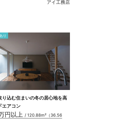
アイ工務店
あり
取り込む住まいの冬の居心地を高
下エアコン
0万円以上
/ 120.88m²（36.56