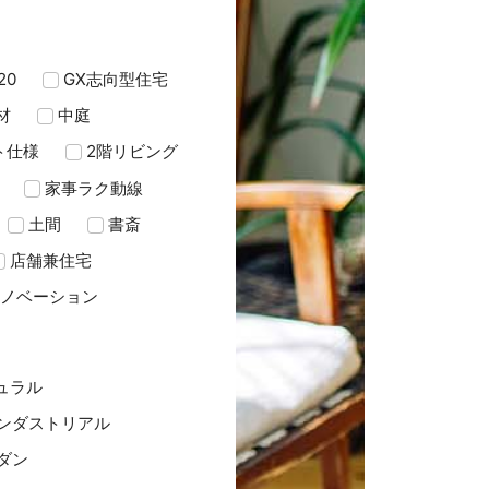
20
GX志向型住宅
材
中庭
ト仕様
2階リビング
家事ラク動線
土間
書斎
店舗兼住宅
ノベーション
ュラル
ンダストリアル
ダン