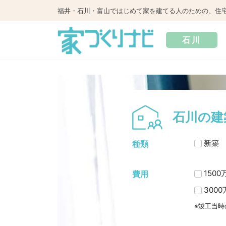
福井・石川・富山ではじめて家を建てる人のための、住
石川
石川の建
新築
種類
150
費用
300
※竣工当