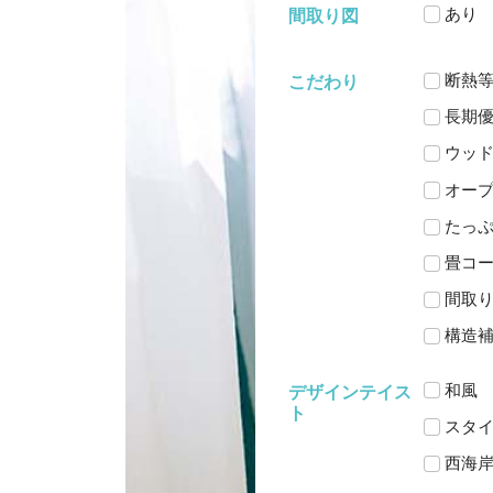
あり
間取り図
断熱等
こだわり
長期
ウッ
オー
たっ
畳コ
間取
構造
和風
デザインテイス
ト
スタ
西海