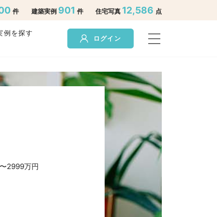
00
901
12,586
件
建築実例
件
住宅写真
点
実例を探す
ログイン
0〜2999万円