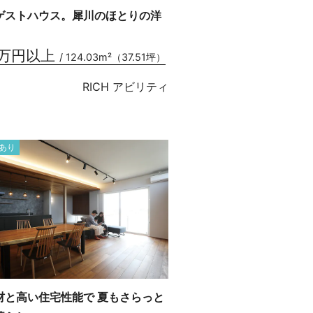
ゲストハウス。犀川のほとりの洋
0万円以上
/ 124.03m²（37.51坪）
RICH アビリティ
あり
材と高い住宅性能で 夏もさらっと