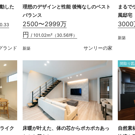
動した
理想のデザインと性能 後悔なしのベスト
まるで
バランス
風邸宅
2500〜2999万
300
0.33
円
/ 101.02m²（30.56坪）
新築
グランド
サンリーの家
新築
間取り図
ライク
床暖が叶えた、体の芯からポカポカあっ
自然素