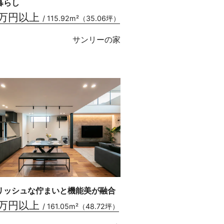
暮らし
0万円以上
/ 115.92m²（35.06坪）
サンリーの家
リッシュな佇まいと機能美が融合
0万円以上
/ 161.05m²（48.72坪）