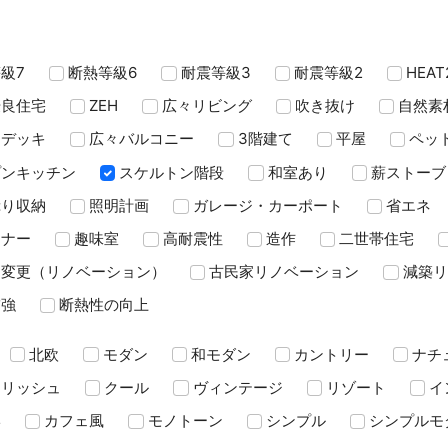
級7
断熱等級6
耐震等級3
耐震等級2
HEAT
優良住宅
ZEH
広々リビング
吹き抜け
自然素
ドデッキ
広々バルコニー
3階建て
平屋
ペッ
プンキッチン
スケルトン階段
和室あり
薪ストーブ
ぷり収納
照明計画
ガレージ・カーポート
省エネ
ーナー
趣味室
高耐震性
造作
二世帯住宅
り変更（リノベーション）
古民家リノベーション
減築リ
補強
断熱性の向上
北欧
モダン
和モダン
カントリー
ナチ
イリッシュ
クール
ヴィンテージ
リゾート
イ
岸
カフェ風
モノトーン
シンプル
シンプルモ