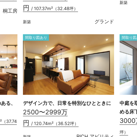
新築
円
/ 107.37m²（32.48坪）
桐工房
グランド
新築
間取り図あり
間取り図
のある、
デザイン力で、日常を特別なひとときに
中庭を
2500〜2999万
める床
300
m²（37.74
円
/ 120.74m²（36.52坪）
坪）
RICH アビリティ
新築