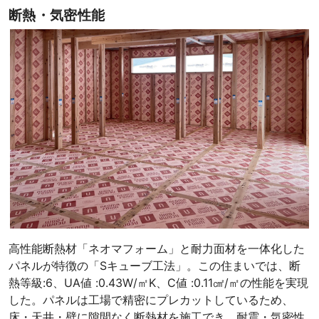
断熱・気密性能
高性能断熱材「ネオマフォーム」と耐力面材を一体化した
パネルが特徴の「Sキューブ工法」。この住まいでは、断
熱等級:6、UA値 :0.43W/㎡K、C値 :0.11㎠/㎡の性能を実現
した。パネルは工場で精密にプレカットしているため、
床・天井・壁に隙間なく断熱材を施工でき、耐震・気密性