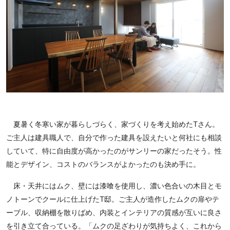
夏暑く冬寒い家が暮らしづらく、家づくりを考え始めたTさん。
ご主人は建具職人で、自分で作った建具を設えたいと何社にも相談
していて、特に自由度が高かったのがサンリーの家だったそう。性
能とデザイン、コストのバランスがよかったのも決め手に。
床・天井にはムク、壁には漆喰を使用し、濃い色合いの木目とモ
ノトーンでクールに仕上げたT邸。ご主人が造作したムクの扉やテ
ーブル、収納棚を散りばめ、内装とインテリアの質感が互いに良さ
を引き立て合っている。「ムクの足ざわりが気持ちよく、これから