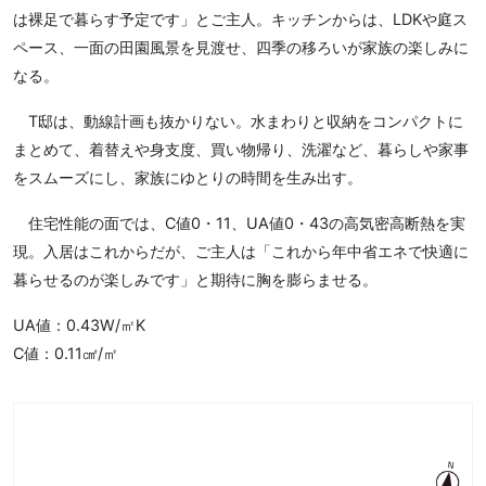
は裸足で暮らす予定です」とご主人。キッチンからは、LDKや庭ス
ペース、一面の田園風景を見渡せ、四季の移ろいが家族の楽しみに
なる。
T邸は、動線計画も抜かりない。水まわりと収納をコンパクトに
まとめて、着替えや身支度、買い物帰り、洗濯など、暮らしや家事
をスムーズにし、家族にゆとりの時間を生み出す。
住宅性能の面では、C値0・11、UA値0・43の高気密高断熱を実
現。入居はこれからだが、ご主人は「これから年中省エネで快適に
暮らせるのが楽しみです」と期待に胸を膨らませる。
UA値：0.43W/㎡K
C値：0.11㎠/㎡