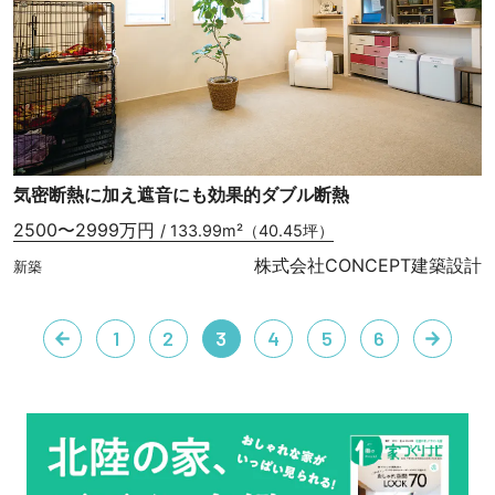
気密断熱に加え遮音にも効果的ダブル断熱
2500〜2999万円
/ 133.99m²（40.45坪）
株式会社CONCEPT建築設計
新築
1
2
3
4
5
6