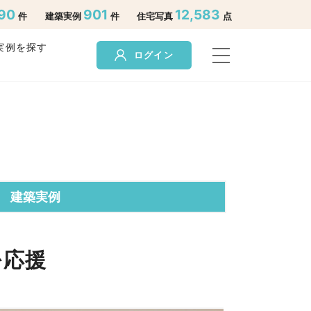
90
901
12,583
件
建築実例
件
住宅写真
点
実例を探す
ログイン
建築実例
を応援