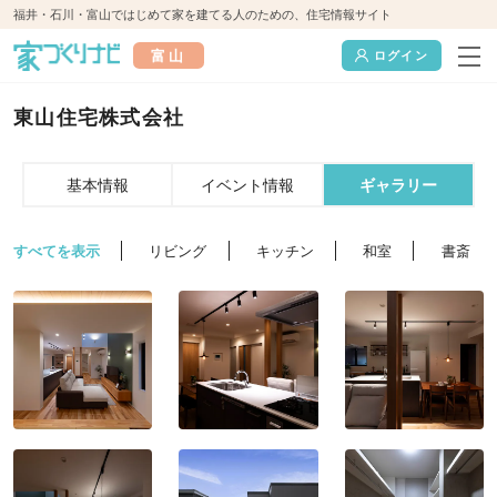
福井・石川・富山ではじめて家を建てる人のための、住宅情報サイト
富山
ログイン
東山住宅株式会社
基本情報
イベント情報
ギャラリー
すべてを表示
リビング
キッチン
和室
書斎