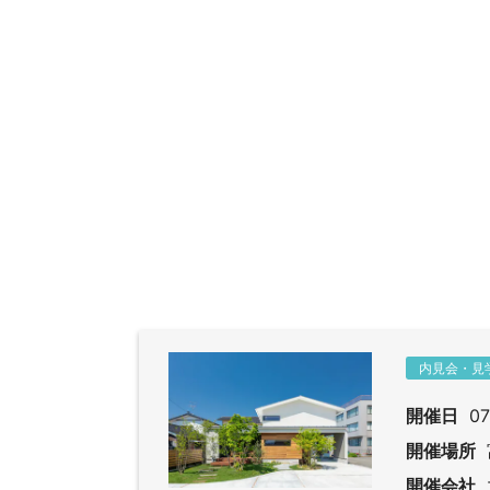
内見会・見
開催日
07
開催場所
開催会社