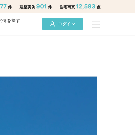
277
901
12,583
件
建築実例
件
住宅写真
点
実例を探す
ログイン