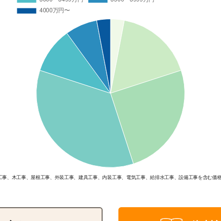
工事、木工事、屋根工事、外装工事、建具工事、内装工事、電気工事、給排水工事、設備工事を含む価