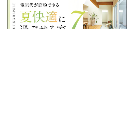
›
›
›
家づくりナビ
石川県
住宅会社一覧
みづほ工房 みづほ工業(株)住宅事業部