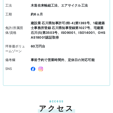
工法
木造在来軸組工法、エアサイクル工法
工期
約6ヵ月
建設業 石川県知事許可(特-4)第1393号、1級建築
免許/所属団
士事務所登録 石川県知事登録第1027号、宅建業
体/資格
石川(5)第3503号、ISO9001、ISO14001、OHS
AS18001認証取得
坪単価ボリュ
60万円台
ームゾーン
備考欄
事前予約で営業時間外、定休日の対応可能
SNS
access
アクセス