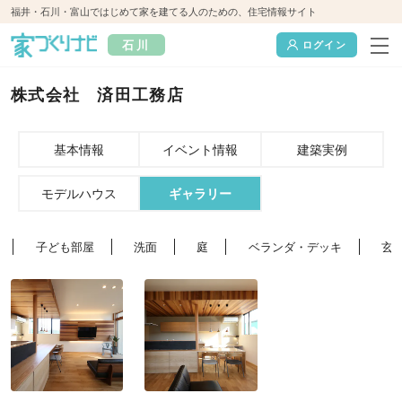
福井・石川・富山ではじめて家を建てる人のための、住宅情報サイト
石川
ログイン
株式会社 済田工務店
基本情報
イベント情報
建築実例
モデルハウス
ギャラリー
子ども部屋
洗面
庭
ベランダ・デッキ
玄