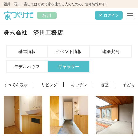
福井・石川・富山ではじめて家を建てる人のための、住宅情報サイト
石川
ログイン
株式会社 済田工務店
基本情報
イベント情報
建築実例
モデルハウス
ギャラリー
すべてを表示
リビング
キッチン
寝室
子ども