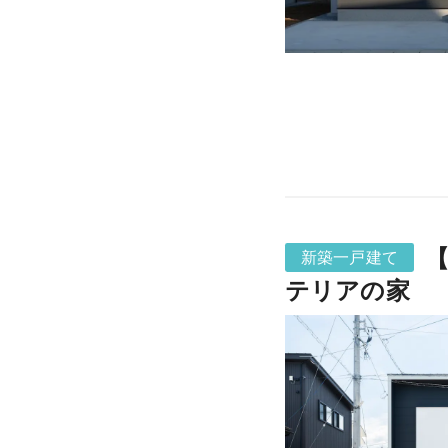
【
新築一戸建て
テリアの家