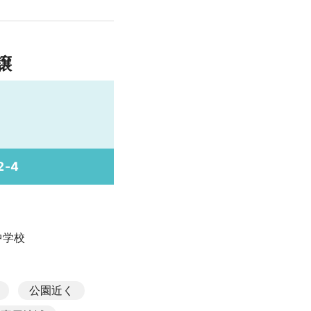
譲
-4
中学校
公園近く