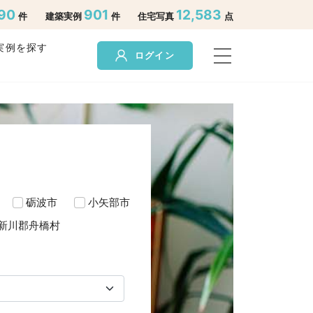
90
901
12,583
件
建築実例
件
住宅写真
点
実例を探す
ログイン
砺波市
小矢部市
新川郡舟橋村