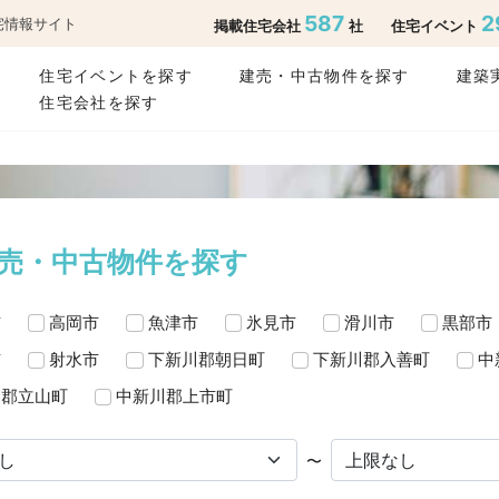
587
2
宅情報サイト
掲載住宅会社
社
住宅イベント
住宅イベントを探す
建売・中古物件を探す
建築
住宅会社を探す
売・中古物件を探す
市
高岡市
魚津市
氷見市
滑川市
黒部市
市
射水市
下新川郡朝日町
下新川郡入善町
中
川郡立山町
中新川郡上市町
〜