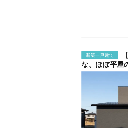
【
新築一戸建て
な、ほぼ平屋