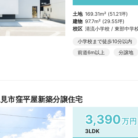
土地
169.31m² (51.21坪)
建物
97.7m² (29.55坪)
校区
清流小学校 / 東部中学
小学校まで徒歩10分以内
前道6m以上
分譲地
見市窪平屋新築分譲住宅
3,390
万円
3LDK