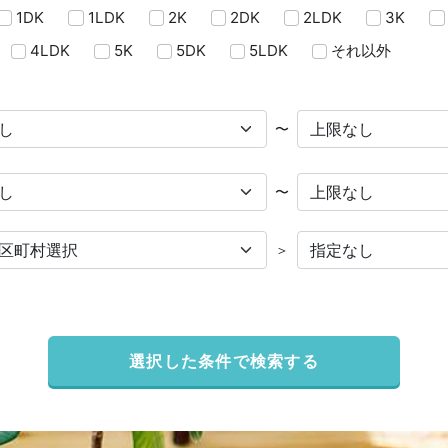
1DK
1LDK
2K
2DK
2LDK
3K
4LDK
5K
5DK
5LDK
それ以外
〜
〜
＞