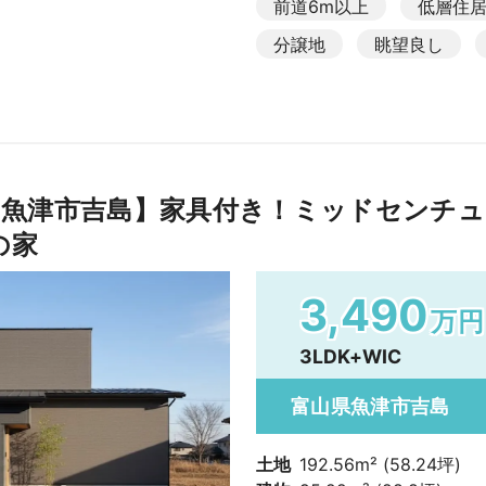
前道6m以上
低層住
分譲地
眺望良し
魚津市吉島】家具付き！ミッドセンチュ
の家
3,490
万円
3LDK+WIC
富山県魚津市吉島
土地
192.56m² (58.24坪)