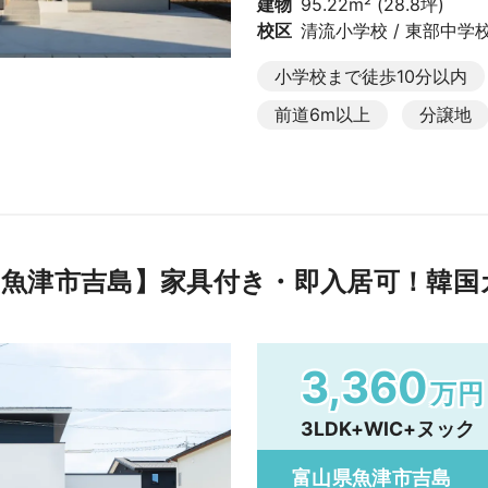
建物
95.22m² (28.8坪)
校区
清流小学校 / 東部中学
小学校まで徒歩10分以内
前道6m以上
分譲地
魚津市吉島】家具付き・即入居可！韓国
3,360
万円
3LDK+WIC+ヌック
富山県魚津市吉島