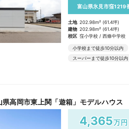
富山県氷見市窪1219
土地
202.98m² (61.4坪)
建物
202.98m² (61.4坪)
校区
窪小学校 / 西條中学校
小学校まで徒歩10分以内
スーパーまで徒歩10分以内
山県高岡市東上関「遊箱」モデルハウス
4,365
万円