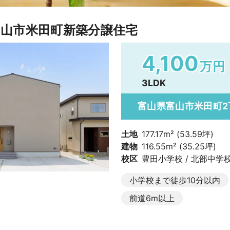
山市米田町新築分譲住宅
4,100
万円
3LDK
富山県富山市米田町2
土地
177.17m² (53.59坪)
建物
116.55m² (35.25坪)
校区
豊田小学校 / 北部中学
小学校まで徒歩10分以内
前道6m以上