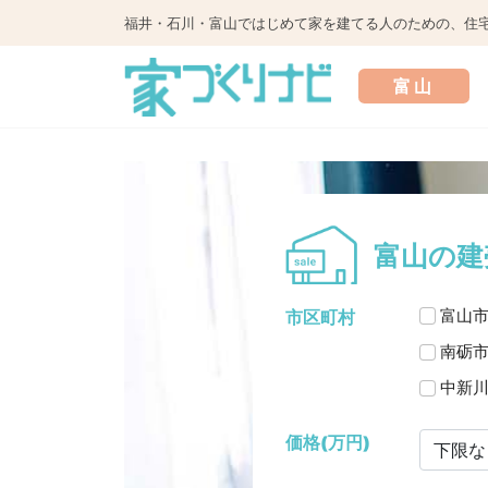
福井・石川・富山ではじめて家を建てる人のための、住
富山
富山の建
富山
市区町村
南砺
中新
価格(万円)