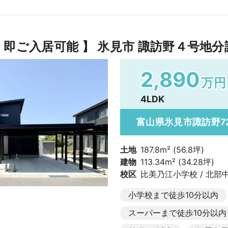
 即ご入居可能 】 氷見市 諏訪野４号地分
2,890
万円
4LDK
富山県氷見市諏訪野72
土地
187.8m² (56.8坪)
建物
113.34m² (34.28坪)
校区
比美乃江小学校 / 北部
小学校まで徒歩10分以内
スーパーまで徒歩10分以内