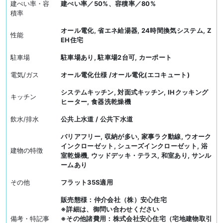
建ぺい率・容
建ぺい率／50%、容積率／80%
積率
オール電化, 省エネ給湯器, 24時間換気システム, Z
性能
EH住宅
駐車場
駐車場あり, 駐車場2台可, カーポート
電気/ガス
オール電化仕様 /オール電化(エコキュート)
システムキッチン, 対面式キッチン, IHクッキング
キッチン
ヒーター, 食器洗乾燥機
飲水/排水
公共上水道 / 公共下水道
バリアフリー, 収納が多い, 家事ラク動線, ウオーク
インクローゼット, シューズインクローゼット, 浴
建物の特徴
室乾燥機, ウッドデッキ・テラス, 和室あり, サンル
ームあり
その他
フラット35S適用
販売態様：仲介会社（株）安心住宅
※詳細は、御問い合わせください
備考・特記事
※その他諸費用：株式会社安心住宅（宅地建物取引