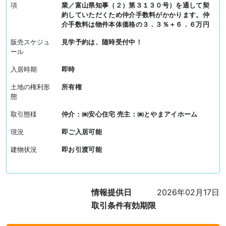
項
業／富山県知事（２）第３１３０号）を通して契
約していただくため仲介手数料がかかります。仲
介手数料は物件本体価格の３．３％＋６．６万円
販売スケジュ
見学予約は、随時受付中！
ール
入居時期
即時
土地の権利形
所有権
態
取引態様
仲介：㈱安心住宅 売主：㈱とやまアイホーム
現況
即ご入居可能
建物状況
即お引渡可能
情報提供日
2026年02月17日
取引条件有効期限