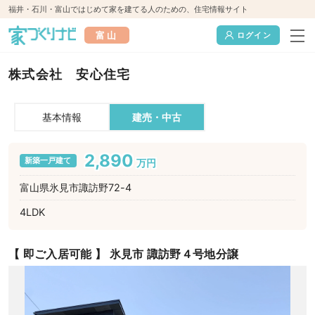
福井・石川・富山ではじめて家を建てる人のための、住宅情報サイト
富山
ログイン
株式会社 安心住宅
基本情報
建売・中古
2,890
新築一戸建て
万円
富山県氷見市諏訪野72-4
4LDK
【 即ご入居可能 】 氷見市 諏訪野４号地分譲