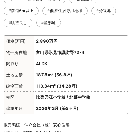
#前道6m以上
#低層住居専用地域
#分譲地
#眺望良し
#整形地
価格(万円)
2,890万円
物件所在地
富山県氷見市諏訪野72-4
間取り
4LDK
土地面積
187.8m² (56.8坪)
建物面積
113.34m² (34.28坪)
校区
比美乃江小学校 / 北部中学校
建築年月
2026年3月 (築5ヶ月)
販売態様：仲介会社（株）安心住宅