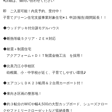
※詳細は、御問い合わせください
即 ご入居可能！内見予約、受付中！
子育てグリーン住宅支援事業対象住宅※１ 申請(報告)期間延長！！
◆ウッドデッキ付分譲モデルハウス
◆断熱等級５クリア・ＺＥＨ対応
◆耐震＋制震住宅
アクアフォーム＋ＤＩＴ制震金物工法 を採用！
◆比美乃江小学校区
幼稚園、小・中学校が近く、子育てしやすい環境♪
◆エアコンＬＤＫ２３帖用＆２台用カーポート付！
◆東向き区画の整形地！
◆約３帖分のWICや幅4,500の大型カップボード、シューズクロー
クやファミリークローゼットなど収納多数！