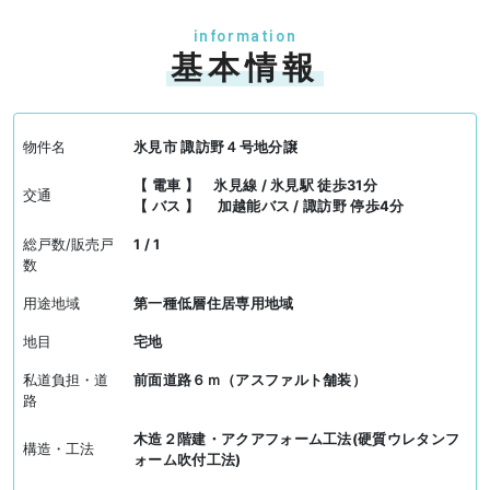
information
基本情報
物件名
氷見市 諏訪野４号地分譲
【 電車 】 氷見線 / 氷見駅 徒歩31分
交通
【 バス 】 加越能バス / 諏訪野 停歩4分
総戸数/販売戸
1 / 1
数
用途地域
第一種低層住居専用地域
地目
宅地
私道負担・道
前面道路６ｍ（アスファルト舗装）
路
木造２階建・アクアフォーム工法(硬質ウレタンフ
構造・工法
ォーム吹付工法)