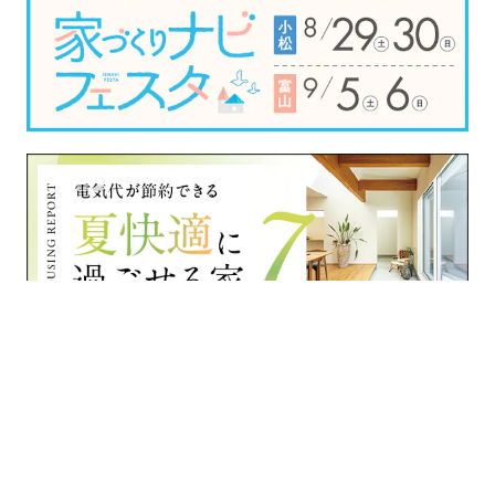
›
›
›
家づくりナビ
富山県
住宅会社一覧
›
タカノ一条ホーム（一条工務店GROUP）
イベント一覧