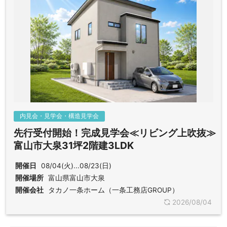
内見会・見学会・構造見学会
先行受付開始！完成見学会≪リビング上吹抜≫
富山市大泉31坪2階建3LDK
開催日
08/04(火)...08/23(日)
開催場所
富山県富山市大泉
開催会社
タカノ一条ホーム（一条工務店GROUP）
2026/08/04