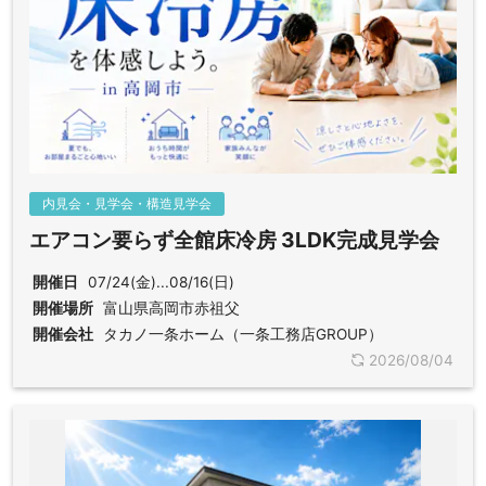
内見会・見学会・構造見学会
エアコン要らず全館床冷房 3LDK完成見学会
開催日
07/24(金)...08/16(日)
開催場所
富山県高岡市赤祖父
開催会社
タカノ一条ホーム（一条工務店GROUP）
2026/08/04