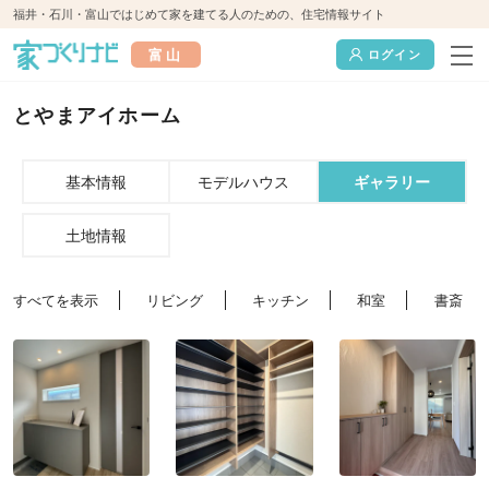
福井・石川・富山ではじめて家を建てる人のための、住宅情報サイト
富山
ログイン
とやまアイホーム
基本情報
モデルハウス
ギャラリー
土地情報
すべてを表示
リビング
キッチン
和室
書斎