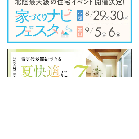
›
›
›
家づくりナビ
富山県
住宅会社一覧
石友ホーム株式会社 高岡支社