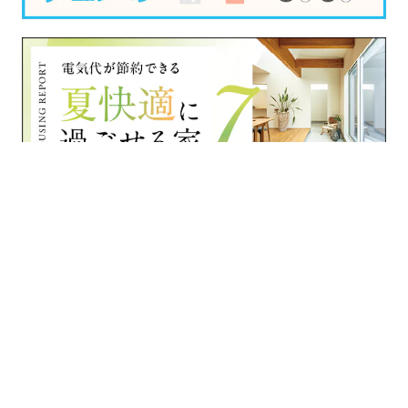
›
›
›
›
家づくりナビ
富山県
住宅会社一覧
株式会社 マイホームタナカ
フォトギャラリー