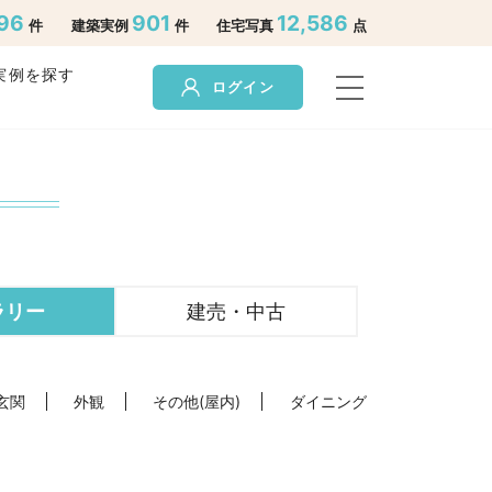
96
901
12,586
件
建築実例
件
住宅写真
点
実例を探す
ログイン
ラリー
建売・中古
玄関
外観
その他(屋内)
ダイニング