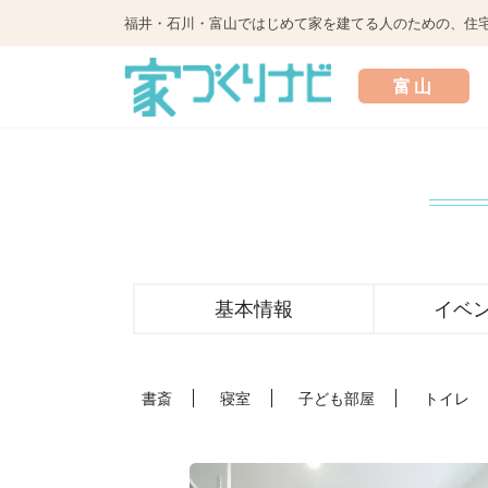
福井・石川・富山ではじめて家を建てる人のための、住
富山
基本情報
イベ
ン
和室
書斎
寝室
子ども部屋
トイレ