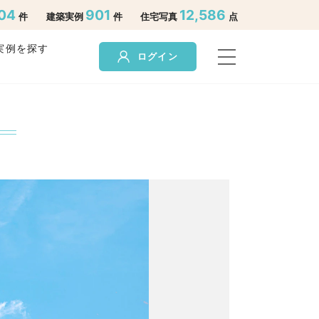
04
901
12,586
件
建築実例
件
住宅写真
点
実例を探す
ログイン