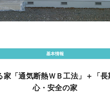
基本情報
る家「通気断熱ＷＢ工法」＋「長
心・安全の家