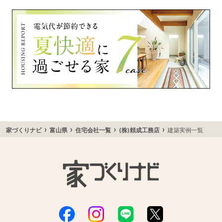
›
›
›
›
家づくりナビ
富山県
住宅会社一覧
(株)頼成工務店
建築実例一覧