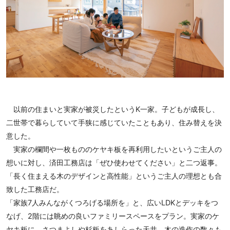
以前の住まいと実家が被災したというK一家。子どもが成長し、
二世帯で暮らしていて手狭に感じていたこともあり、住み替えを決
意した。
実家の欄間や一枚もののケヤキ板を再利用したいというご主人の
想いに対し、済田工務店は「ぜひ使わせてください」と二つ返事。
「長く住まえる木のデザインと高性能」というご主人の理想とも合
致した工務店だ。
「家族7人みんながくつろげる場所を」と、広いLDKとデッキをつ
なげ、2階には眺めの良いファミリースペースをプラン。実家のケ
ヤキ板に、さつまよしや杉板をあしらった天井、木の造作の数々も