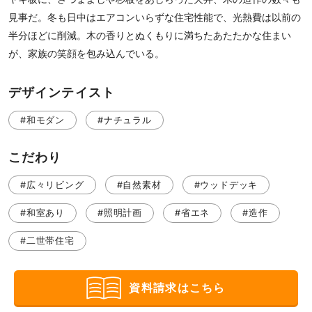
見事だ。冬も日中はエアコンいらずな住宅性能で、光熱費は以前の
半分ほどに削減。木の香りとぬくもりに満ちたあたたかな住まい
が、家族の笑顔を包み込んでいる。
デザインテイスト
#和モダン
#ナチュラル
こだわり
#広々リビング
#自然素材
#ウッドデッキ
#和室あり
#照明計画
#省エネ
#造作
#二世帯住宅
資料請求はこちら