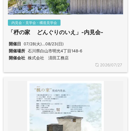
内見会・見学会・構造見学会
「杼の家 どんぐりのいえ」-内見会-
開催日
07/28(火)...08/23(日)
開催場所
石川県白山市明光4丁目148-6
開催会社
株式会社 済田工務店
2026/07/27