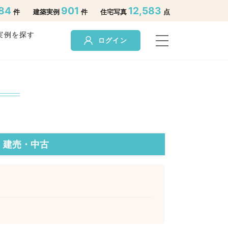
84
901
12,583
件
建築実例
件
住宅写真
点
実例を探す
ログイン
建売・中古