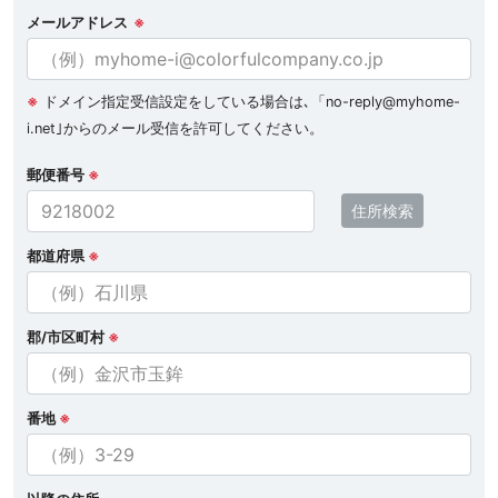
メールアドレス
※
※
ドメイン指定受信設定をしている場合は､「no-reply@myhome-
i.net｣からのメール受信を許可してください。
郵便番号
※
住所検索
都道府県
※
郡/市区町村
※
番地
※