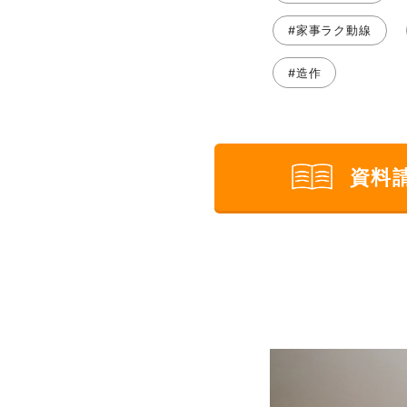
#家事ラク動線
#造作
資料