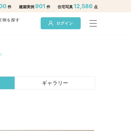
00
901
12,586
件
建築実例
件
住宅写真
点
実例を探す
ログイン
ギャラリー