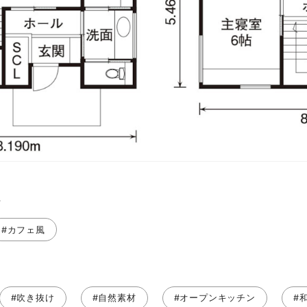
ト
#カフェ風
#吹き抜け
#自然素材
#オープンキッチン
#