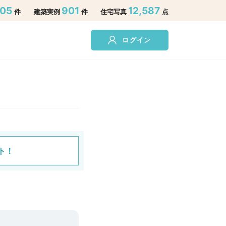
305
901
12,587
件
建築実例
件
住宅写真
点
ログイン
ト！