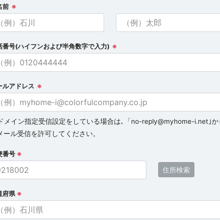
名前
※
話番号(ハイフンおよび半角数字で入力)
※
ールアドレス
※
ドメイン指定受信設定をしている場合は､「no-reply@myhome-i.net｣
メール受信を許可してください。
便番号
※
住所検索
道府県
※