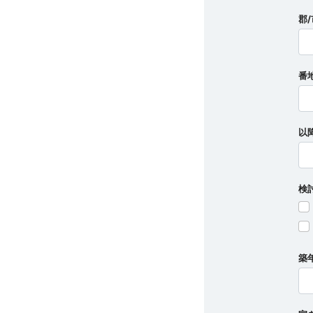
郡
番
以
検
築