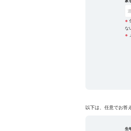
家
※
な
※
以下は、任意でお答
生